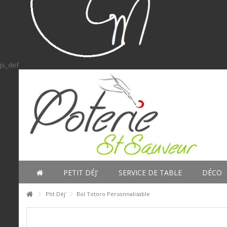
js_def
PETIT DÉJ'
SERVICE DE TABLE
DÉCO
Ptit Déj'
Bol Totoro Personnalisable