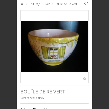
HOME
Ptit Déj'
Bols
Bol île de Ré vert
+
+
PTIT DÉJ'
+
+
SERVICE DE TABLE
+
+
DÉCO
+
+
PLAQUES DÉCORATIVES
+
+
ANIMAUX
+
+
BIJOUX
+
+
UNIVERS ENFANTS
PRESTIGE
BOL ÎLE DE RÉ VERT
Reference:
bolrév