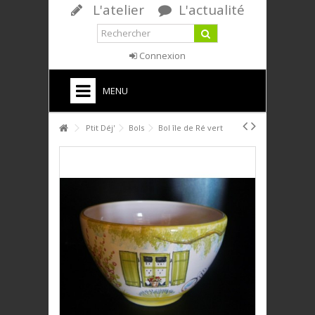
L'atelier
L'actualité
Connexion
MENU
HOME
Ptit Déj'
Bols
Bol île de Ré vert
PTIT DÉJ'
SERVICE DE TABLE
DÉCO
PLAQUES DÉCORATIVES
ANIMAUX
BIJOUX
UNIVERS ENFANTS