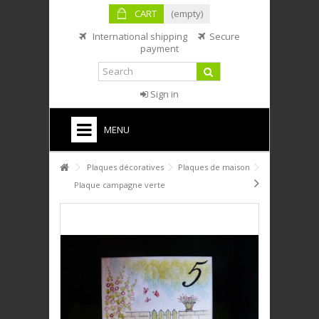
CART
(empty)
International shipping
Secure
payment
Sign in
MENU
HOME
Plaques décoratives
Plaques de maison
Plaque campagne verte
PTIT DÉJ'
SERVICE DE TABLE
DÉCO
PLAQUES DÉCORATIVES
ANIMAUX