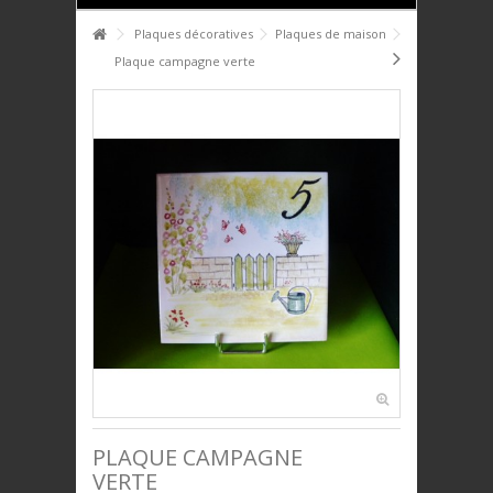
HOME
Plaques décoratives
Plaques de maison
Plaque campagne verte
+
+
PTIT DÉJ'
+
+
SERVICE DE TABLE
+
+
DÉCO
+
+
PLAQUES DÉCORATIVES
+
+
ANIMAUX
+
+
BIJOUX
+
+
UNIVERS ENFANTS
PRESTIGE
PLAQUE CAMPAGNE
VERTE