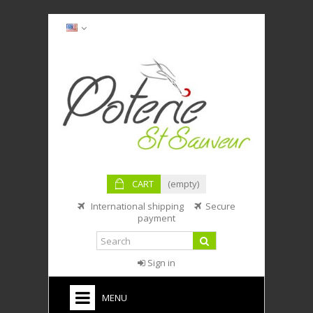
CART
(empty)
International shipping
Secure
payment
Sign in
MENU