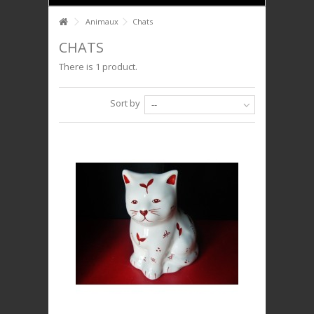
HOME
Animaux
Chats
+
+
CHATS
PTIT DÉJ'
There is 1 product.
+
+
SERVICE DE TABLE
+
+
DÉCO
Sort by
--
+
+
PLAQUES DÉCORATIVES
+
+
ANIMAUX
+
+
BIJOUX
+
+
UNIVERS ENFANTS
PRESTIGE