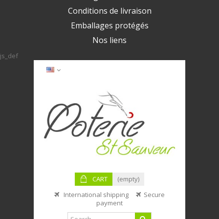
Conditions de livraison
Emballages protégés
Nos liens
js_def
CART
(empty)
International shipping
Secure
payment