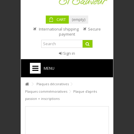
CART
(empty)
International shipping
Secure
payment
Sign in
MENU
HOME
Plaques décoratives
Plaques commémoratives
Plaque d'après
PTIT DÉJ'
passion + inscriptions
SERVICE DE TABLE
DÉCO
PLAQUES DÉCORATIVES