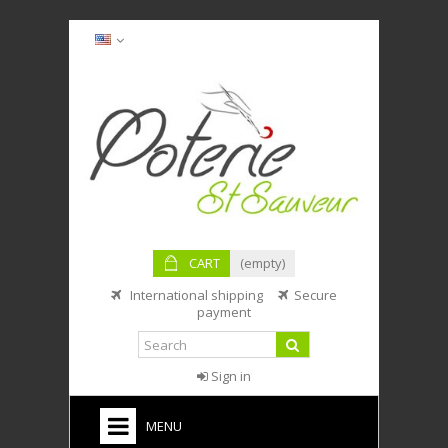
CART
(empty)
International shipping
Secure
payment
Sign in
MENU