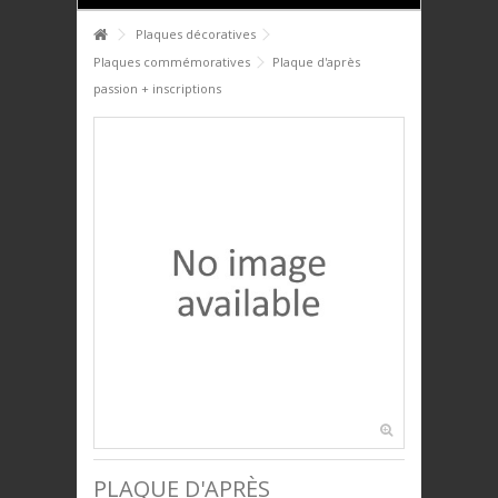
HOME
Plaques décoratives
Plaques commémoratives
Plaque d'après
+
+
PTIT DÉJ'
passion + inscriptions
+
+
SERVICE DE TABLE
+
+
DÉCO
+
+
PLAQUES DÉCORATIVES
+
+
ANIMAUX
+
+
BIJOUX
+
+
UNIVERS ENFANTS
PRESTIGE
PLAQUE D'APRÈS