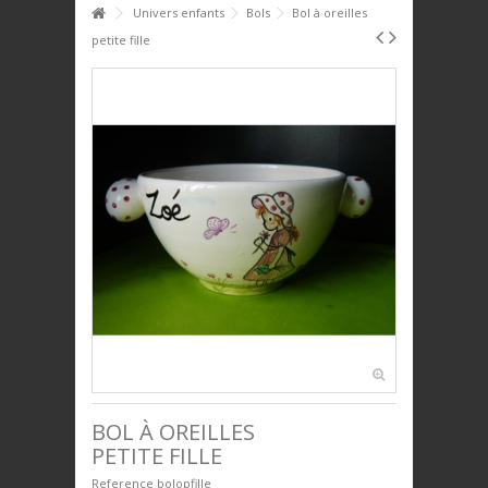
HOME
Univers enfants
Bols
Bol à oreilles
petite fille
PTIT DÉJ'
SERVICE DE TABLE
DÉCO
PLAQUES DÉCORATIVES
ANIMAUX
BIJOUX
UNIVERS ENFANTS
PRESTIGE
BOL À OREILLES
PETITE FILLE
Reference
bolopfille