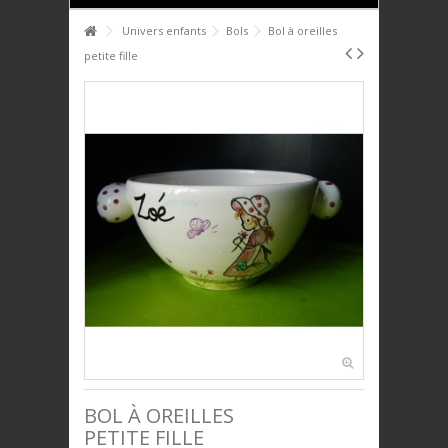
HOME
Univers enfants
Bols
Bol à oreilles
petite fille
+
+
PTIT DÉJ'
+
+
SERVICE DE TABLE
+
+
DÉCO
+
+
PLAQUES DÉCORATIVES
+
+
ANIMAUX
+
+
BIJOUX
+
+
UNIVERS ENFANTS
PRESTIGE
BOL À OREILLES
PETITE FILLE