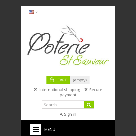
CART
(empty)
International shipping
Secure
payment
Sign in
MENU