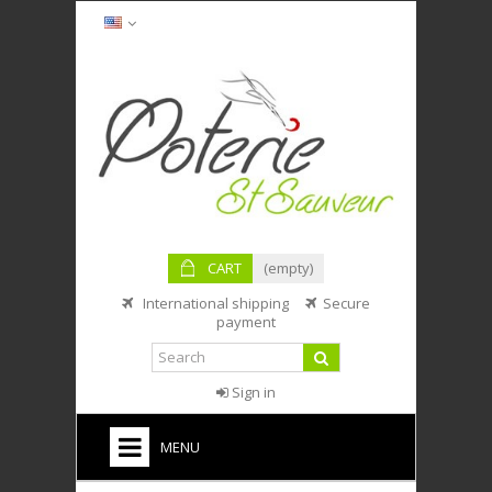
CART
(empty)
International shipping
Secure
payment
Sign in
MENU