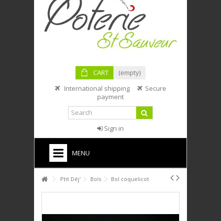
CART
(empty)
International shipping
Secure
payment
Sign in
MENU
HOME
Ptit Déj'
Bols
Bol coquelicot
PTIT DÉJ'
SERVICE DE TABLE