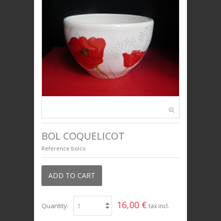
DÉCO
PLAQUES DÉCORATIVES
ANIMAUX
BIJOUX
UNIVERS ENFANTS
PRESTIGE
BOL COQUELICOT
Reference
bolco
ADD TO CART
16,00 €
Quantity:
tax incl.