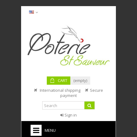
CART
(empty)
International shipping
Secure
payment
Sign in
MENU