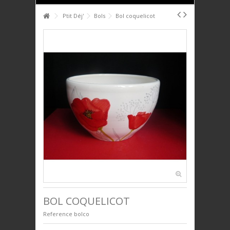
HOME
Ptit Déj'
Bols
Bol coquelicot
+
+
PTIT DÉJ'
+
+
SERVICE DE TABLE
+
+
DÉCO
+
+
PLAQUES DÉCORATIVES
+
+
ANIMAUX
+
+
BIJOUX
+
+
UNIVERS ENFANTS
PRESTIGE
BOL COQUELICOT
Reference
bolco