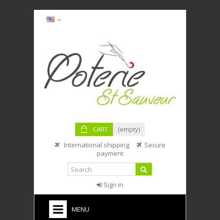
CART
(empty)
International shipping
Secure
payment
Sign in
MENU