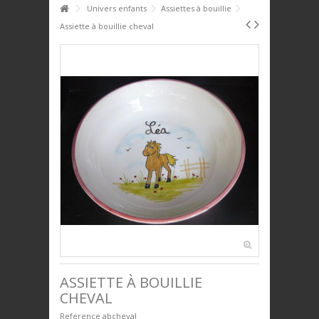
HOME
Univers enfants
Assiettes à bouillie
Assiette à bouillie cheval
PTIT DÉJ'
SERVICE DE TABLE
DÉCO
PLAQUES DÉCORATIVES
ANIMAUX
BIJOUX
UNIVERS ENFANTS
PRESTIGE
ASSIETTE À BOUILLIE
CHEVAL
Reference
abcheval