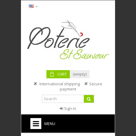
CART
(empty)
International shipping
Secure
payment
Sign in
MENU