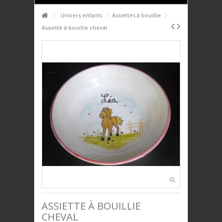
HOME
Univers enfants
Assiettes à bouillie
Assiette à bouillie cheval
+
+
PTIT DÉJ'
+
+
SERVICE DE TABLE
+
+
DÉCO
+
+
PLAQUES DÉCORATIVES
+
+
ANIMAUX
+
+
BIJOUX
+
+
UNIVERS ENFANTS
PRESTIGE
ASSIETTE À BOUILLIE
CHEVAL