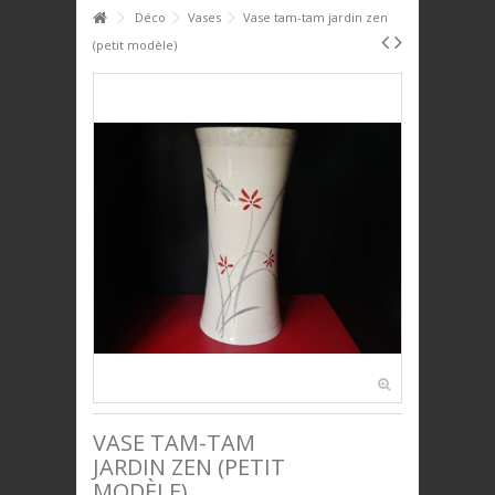
HOME
Déco
Vases
Vase tam-tam jardin zen
(petit modèle)
+
+
PTIT DÉJ'
+
+
SERVICE DE TABLE
+
+
DÉCO
+
+
PLAQUES DÉCORATIVES
+
+
ANIMAUX
+
+
BIJOUX
+
+
UNIVERS ENFANTS
PRESTIGE
VASE TAM-TAM
JARDIN ZEN (PETIT
MODÈLE)