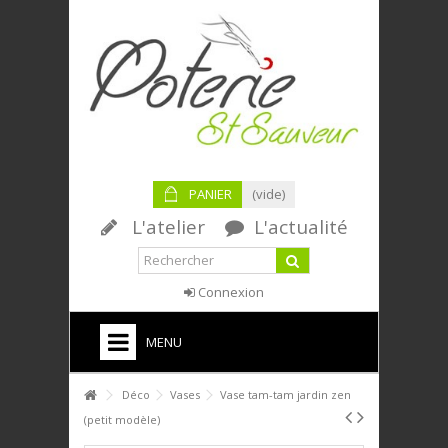
PANIER
(vide)
L'atelier
L'actualité
Connexion
MENU
HOME
Déco
Vases
Vase tam-tam jardin zen
(petit modèle)
PTIT DÉJ'