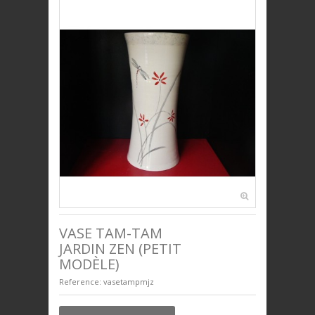
SERVICE DE TABLE
DÉCO
PLAQUES DÉCORATIVES
ANIMAUX
BIJOUX
UNIVERS ENFANTS
PRESTIGE
VASE TAM-TAM
JARDIN ZEN (PETIT
MODÈLE)
Reference:
vasetampmjz