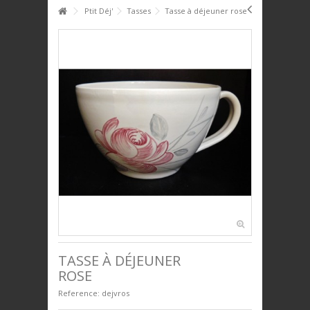
HOME
Ptit Déj'
Tasses
Tasse à déjeuner rose
+
+
PTIT DÉJ'
+
+
SERVICE DE TABLE
+
+
DÉCO
+
+
PLAQUES DÉCORATIVES
+
+
ANIMAUX
+
+
BIJOUX
+
+
UNIVERS ENFANTS
PRESTIGE
TASSE À DÉJEUNER
ROSE
Reference:
dejvros