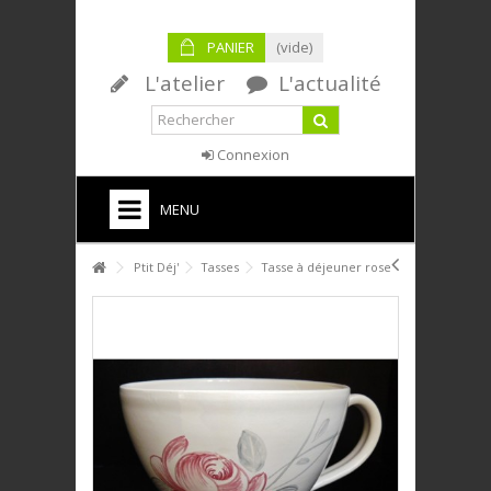
PANIER
(vide)
L'atelier
L'actualité
Connexion
MENU
HOME
Ptit Déj'
Tasses
Tasse à déjeuner rose
PTIT DÉJ'
SERVICE DE TABLE
DÉCO
PLAQUES DÉCORATIVES
ANIMAUX