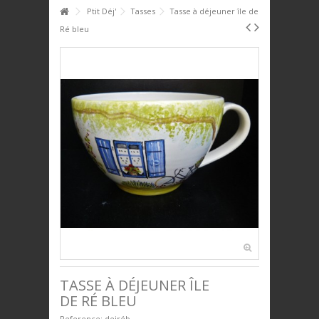
HOME
Ptit Déj'
Tasses
Tasse à déjeuner île de
Ré bleu
+
+
PTIT DÉJ'
+
+
SERVICE DE TABLE
+
+
DÉCO
+
+
PLAQUES DÉCORATIVES
+
+
ANIMAUX
+
+
BIJOUX
+
+
UNIVERS ENFANTS
PRESTIGE
TASSE À DÉJEUNER ÎLE
DE RÉ BLEU
Reference:
dejréb