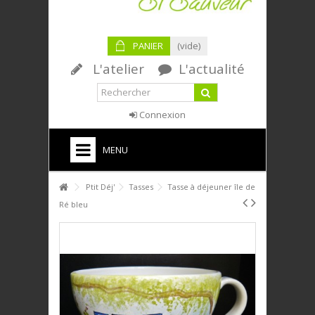
PANIER
(vide)
L'atelier
L'actualité
Connexion
MENU
HOME
Ptit Déj'
Tasses
Tasse à déjeuner île de
Ré bleu
PTIT DÉJ'
SERVICE DE TABLE
DÉCO
PLAQUES DÉCORATIVES