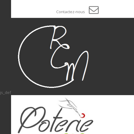
Contactez-nous
js_def