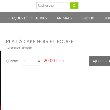
PLAQUES DÉCORATIVES
ANIMAUX
BIJOUX
UNI
PLAT À CAKE NOIR ET ROUGE
Reference:
plrectnr
20,00 €
Quantité:
AJOUTER 
TTC