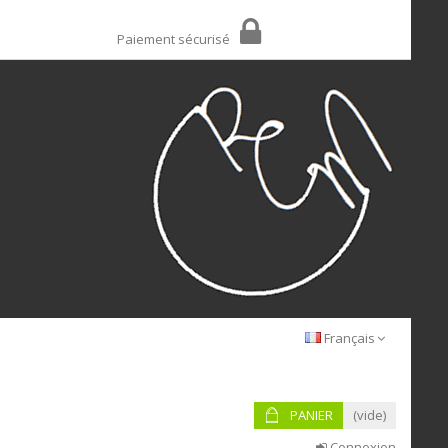
Paiement sécurisé
Français
PANIER
(vide)
Connexion