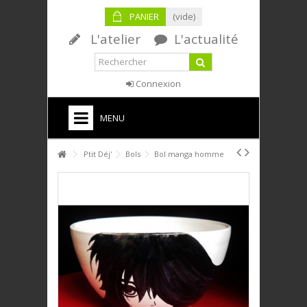
PANIER
(vide)
L'atelier
L'actualité
Connexion
MENU
HOME
Ptit Déj'
Bols
Bol manga homme
PTIT DÉJ'
SERVICE DE TABLE
DÉCO
PLAQUES DÉCORATIVES
ANIMAUX