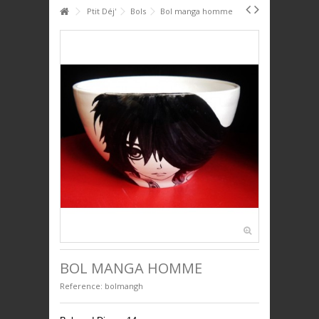
HOME
Ptit Déj'
Bols
Bol manga homme
+
+
PTIT DÉJ'
+
+
SERVICE DE TABLE
+
+
DÉCO
+
+
PLAQUES DÉCORATIVES
+
+
ANIMAUX
+
+
BIJOUX
+
+
UNIVERS ENFANTS
PRESTIGE
BOL MANGA HOMME
Reference:
bolmangh